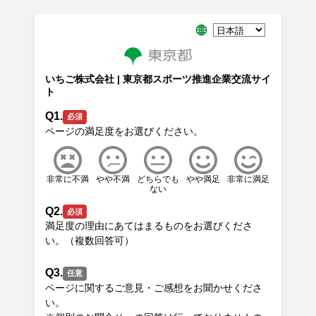
いちご株式会社 | 東京都スポーツ推進企業交流サイ
ト
Q1.
必須
非常に不満
やや不満
どちらでも
やや満足
非常に満足
ない
Q2.
必須
満足度の理由にあてはまるものをお選びくださ
Q3.
任意
ページに関するご意見・ご感想をお聞かせくださ
い。