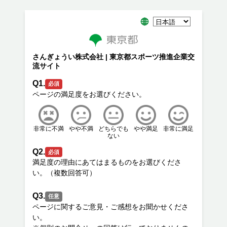
さんぎょうい株式会社 | 東京都スポーツ推進企業交
流サイト
Q1.
必須
非常に不満
やや不満
どちらでも
やや満足
非常に満足
ない
Q2.
必須
満足度の理由にあてはまるものをお選びくださ
Q3.
任意
ページに関するご意見・ご感想をお聞かせくださ
い。