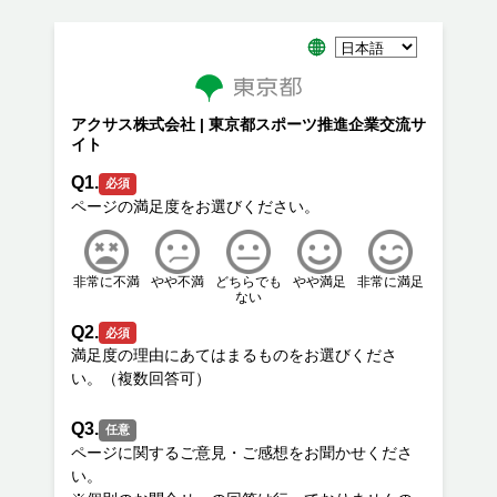
アクサス株式会社 | 東京都スポーツ推進企業交流サ
イト
Q1.
必須
非常に不満
やや不満
どちらでも
やや満足
非常に満足
ない
Q2.
必須
満足度の理由にあてはまるものをお選びくださ
Q3.
任意
ページに関するご意見・ご感想をお聞かせくださ
い。