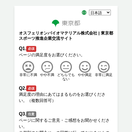
オスフェリオンバイオマテリアル株式会社 | 東京都
スポーツ推進企業交流サイト
Q1.
必須
非常に不満
やや不満
どちらでも
やや満足
非常に満足
ない
Q2.
必須
満足度の理由にあてはまるものをお選びくださ
Q3.
任意
ページに関するご意見・ご感想をお聞かせくださ
い。