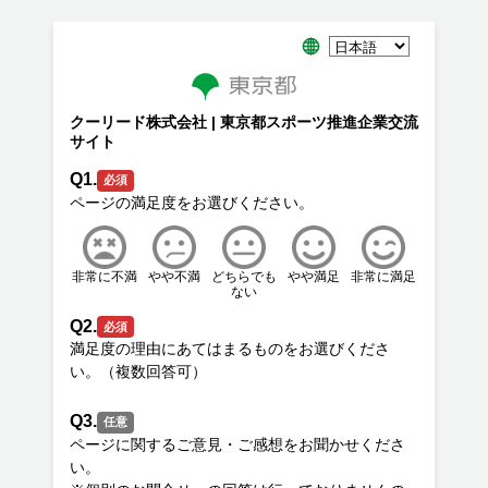
クーリード株式会社 | 東京都スポーツ推進企業交流
サイト
Q1.
必須
非常に不満
やや不満
どちらでも
やや満足
非常に満足
ない
Q2.
必須
満足度の理由にあてはまるものをお選びくださ
Q3.
任意
ページに関するご意見・ご感想をお聞かせくださ
い。