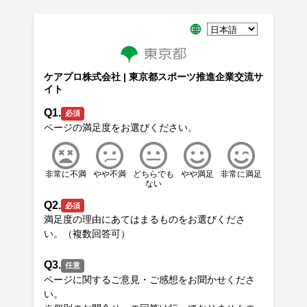
ケアプロ株式会社 | 東京都スポーツ推進企業交流サ
イト
Q1.
必須
非常に不満
やや不満
どちらでも
やや満足
非常に満足
ない
Q2.
必須
満足度の理由にあてはまるものをお選びくださ
Q3.
任意
ページに関するご意見・ご感想をお聞かせくださ
い。