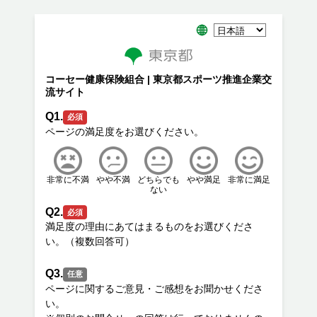
コーセー健康保険組合 | 東京都スポーツ推進企業交
流サイト
Q1.
必須
非常に不満
やや不満
どちらでも
やや満足
非常に満足
ない
Q2.
必須
満足度の理由にあてはまるものをお選びくださ
Q3.
任意
ページに関するご意見・ご感想をお聞かせくださ
い。