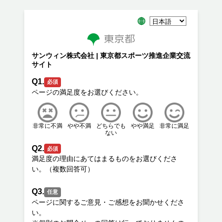
サンウィン株式会社 | 東京都スポーツ推進企業交流
サイト
Q1.
必須
非常に不満
やや不満
どちらでも
やや満足
非常に満足
ない
Q2.
必須
満足度の理由にあてはまるものをお選びくださ
Q3.
任意
ページに関するご意見・ご感想をお聞かせくださ
い。