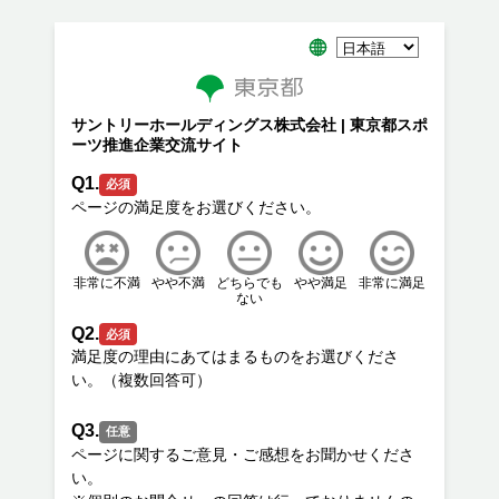
サントリーホールディングス株式会社 | 東京都スポ
ーツ推進企業交流サイト
Q1.
必須
非常に不満
やや不満
どちらでも
やや満足
非常に満足
ない
Q2.
必須
満足度の理由にあてはまるものをお選びくださ
Q3.
任意
ページに関するご意見・ご感想をお聞かせくださ
い。