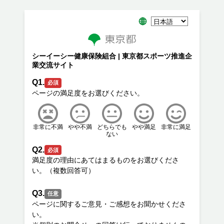
シーイーシー健康保険組合 | 東京都スポーツ推進企
業交流サイト
Q1.
必須
非常に不満
やや不満
どちらでも
やや満足
非常に満足
ない
Q2.
必須
満足度の理由にあてはまるものをお選びくださ
Q3.
任意
ページに関するご意見・ご感想をお聞かせくださ
い。