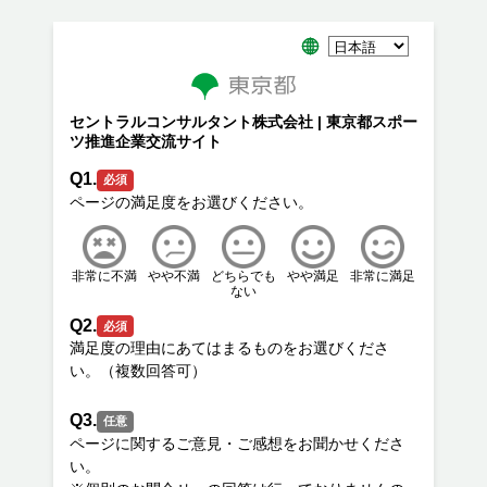
セントラルコンサルタント株式会社 | 東京都スポー
ツ推進企業交流サイト
Q1.
必須
非常に不満
やや不満
どちらでも
やや満足
非常に満足
ない
Q2.
必須
満足度の理由にあてはまるものをお選びくださ
Q3.
任意
ページに関するご意見・ご感想をお聞かせくださ
い。