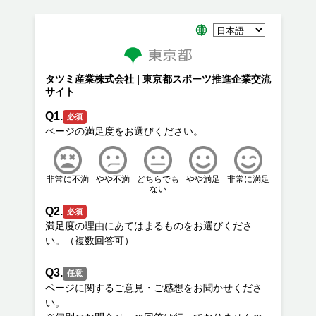
タツミ産業株式会社 | 東京都スポーツ推進企業交流
サイト
Q1.
必須
非常に不満
やや不満
どちらでも
やや満足
非常に満足
ない
Q2.
必須
満足度の理由にあてはまるものをお選びくださ
Q3.
任意
ページに関するご意見・ご感想をお聞かせくださ
い。