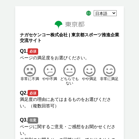
ナガセケンコー株式会社 | 東京都スポーツ推進企業
交流サイト
Q1.
必須
非常に不満
やや不満
どちらでも
やや満足
非常に満足
ない
Q2.
必須
満足度の理由にあてはまるものをお選びくださ
Q3.
任意
ページに関するご意見・ご感想をお聞かせくださ
い。