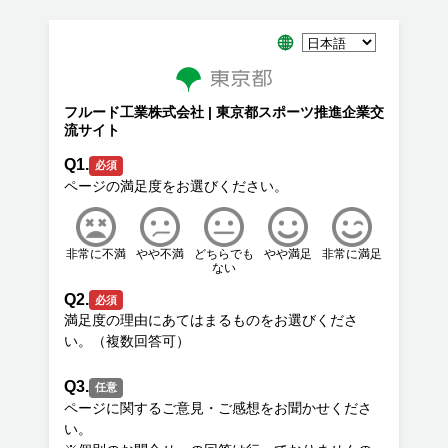
フルード工業株式会社 | 東京都スポーツ推進企業交
流サイト
Q1.
必須
非常に不満
やや不満
どちらでも
やや満足
非常に満足
ない
Q2.
必須
満足度の理由にあてはまるものをお選びくださ
Q3.
任意
ページに関するご意見・ご感想をお聞かせくださ
い。