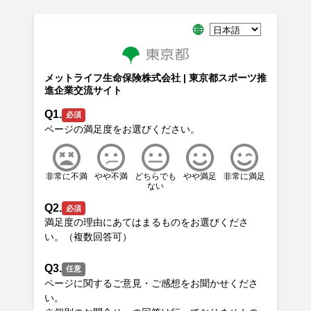
メットライフ生命保険株式会社 | 東京都スポーツ推
進企業交流サイト
Q1.
必須
非常に不満
やや不満
どちらでも
やや満足
非常に満足
ない
Q2.
必須
満足度の理由にあてはまるものをお選びくださ
Q3.
任意
ページに関するご意見・ご感想をお聞かせくださ
い。