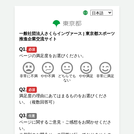
一般社団法人さくらインヴァース | 東京都スポーツ
推進企業交流サイト
Q1.
必須
非常に不満
やや不満
どちらでも
やや満足
非常に満足
ない
Q2.
必須
満足度の理由にあてはまるものをお選びくださ
Q3.
任意
ページに関するご意見・ご感想をお聞かせくださ
い。