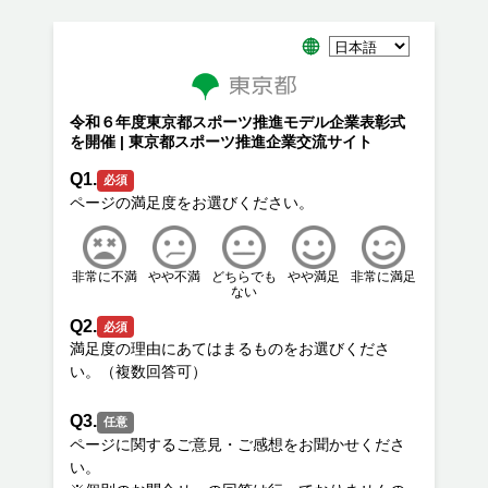
令和６年度東京都スポーツ推進モデル企業表彰式
を開催 | 東京都スポーツ推進企業交流サイト
Q1.
必須
非常に不満
やや不満
どちらでも
やや満足
非常に満足
ない
Q2.
必須
満足度の理由にあてはまるものをお選びくださ
Q3.
任意
ページに関するご意見・ご感想をお聞かせくださ
い。