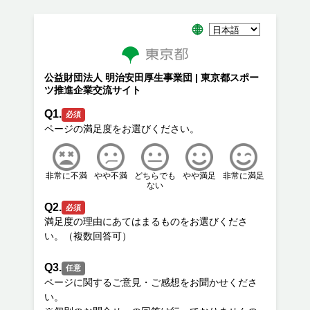
公益財団法人 明治安田厚生事業団 | 東京都スポー
ツ推進企業交流サイト
Q1.
必須
非常に不満
やや不満
どちらでも
やや満足
非常に満足
ない
Q2.
必須
満足度の理由にあてはまるものをお選びくださ
Q3.
任意
ページに関するご意見・ご感想をお聞かせくださ
い。