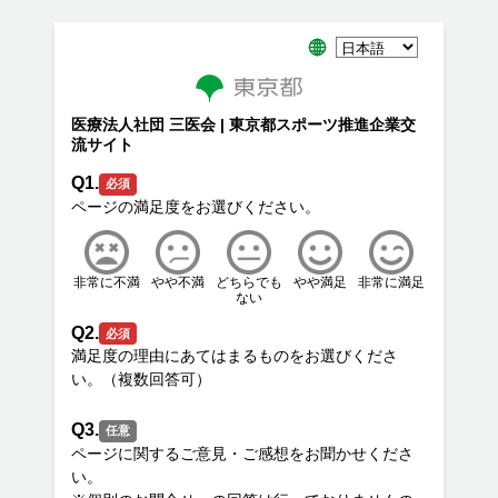
医療法人社団 三医会 | 東京都スポーツ推進企業交
流サイト
Q1.
必須
非常に不満
やや不満
どちらでも
やや満足
非常に満足
ない
Q2.
必須
満足度の理由にあてはまるものをお選びくださ
Q3.
任意
ページに関するご意見・ご感想をお聞かせくださ
い。