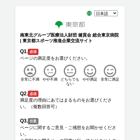
南東北グループ医療法人財団 健貢会 総合東京病院
| 東京都スポーツ推進企業交流サイト
Q1.
必須
非常に不満
やや不満
どちらでも
やや満足
非常に満足
ない
Q2.
必須
満足度の理由にあてはまるものをお選びくださ
Q3.
任意
ページに関するご意見・ご感想をお聞かせくださ
い。