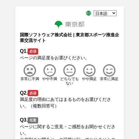
国際ソフトウェア株式会社 | 東京都スポーツ推進企
業交流サイト
Q1.
必須
非常に不満
やや不満
どちらでも
やや満足
非常に満足
ない
Q2.
必須
満足度の理由にあてはまるものをお選びくださ
Q3.
任意
ページに関するご意見・ご感想をお聞かせくださ
い。