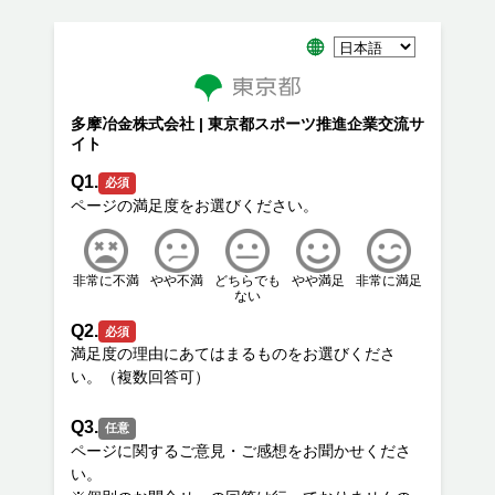
多摩冶金株式会社 | 東京都スポーツ推進企業交流サ
イト
Q1.
必須
非常に不満
やや不満
どちらでも
やや満足
非常に満足
ない
Q2.
必須
満足度の理由にあてはまるものをお選びくださ
Q3.
任意
ページに関するご意見・ご感想をお聞かせくださ
い。