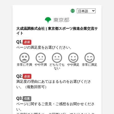
大成温調株式会社 | 東京都スポーツ推進企業交流サ
イト
Q1.
必須
非常に不満
やや不満
どちらでも
やや満足
非常に満足
ない
Q2.
必須
満足度の理由にあてはまるものをお選びくださ
Q3.
任意
ページに関するご意見・ご感想をお聞かせくださ
い。