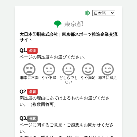
大日本印刷株式会社 | 東京都スポーツ推進企業交流
サイト
Q1.
必須
非常に不満
やや不満
どちらでも
やや満足
非常に満足
ない
Q2.
必須
満足度の理由にあてはまるものをお選びくださ
Q3.
任意
ページに関するご意見・ご感想をお聞かせくださ
い。