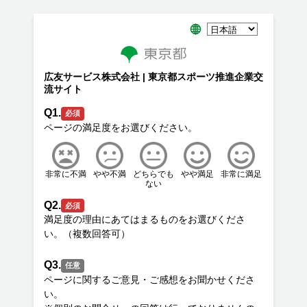
広友サービス株式会社 | 東京都スポーツ推進企業交
流サイト
Q1.
必須
非常に不満
やや不満
どちらでも
やや満足
非常に満足
ない
Q2.
必須
満足度の理由にあてはまるものをお選びくださ
Q3.
任意
ページに関するご意見・ご感想をお聞かせくださ
い。