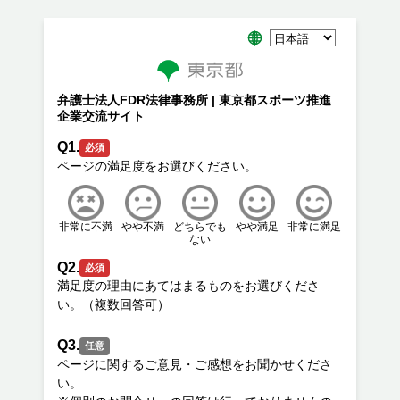
弁護士法人FDR法律事務所 | 東京都スポーツ推進
企業交流サイト
Q1.
必須
非常に不満
やや不満
どちらでも
やや満足
非常に満足
ない
Q2.
必須
満足度の理由にあてはまるものをお選びくださ
Q3.
任意
ページに関するご意見・ご感想をお聞かせくださ
い。