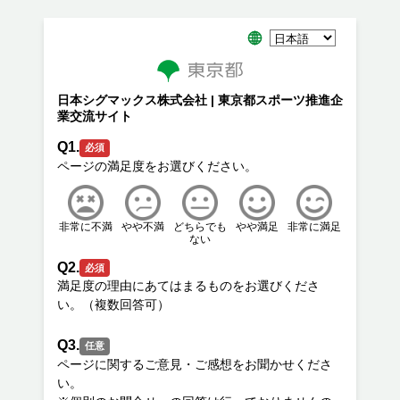
日本シグマックス株式会社 | 東京都スポーツ推進企
業交流サイト
Q1.
必須
非常に不満
やや不満
どちらでも
やや満足
非常に満足
ない
Q2.
必須
満足度の理由にあてはまるものをお選びくださ
Q3.
任意
ページに関するご意見・ご感想をお聞かせくださ
い。