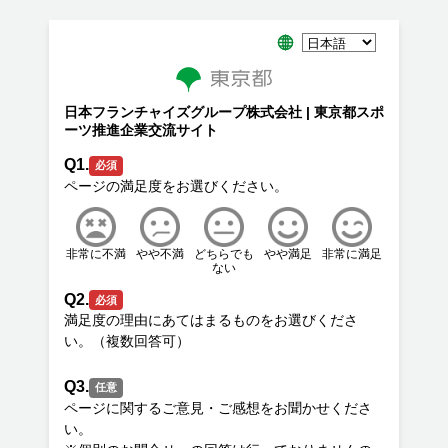
日本フランチャイズグループ株式会社 | 東京都スポ
ーツ推進企業交流サイト
Q1.
必須
非常に不満
やや不満
どちらでも
やや満足
非常に満足
ない
Q2.
必須
満足度の理由にあてはまるものをお選びくださ
Q3.
任意
ページに関するご意見・ご感想をお聞かせくださ
い。