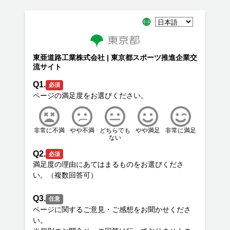
東亜道路工業株式会社 | 東京都スポーツ推進企業交
流サイト
Q1.
必須
非常に不満
やや不満
どちらでも
やや満足
非常に満足
ない
Q2.
必須
満足度の理由にあてはまるものをお選びくださ
Q3.
任意
ページに関するご意見・ご感想をお聞かせくださ
い。