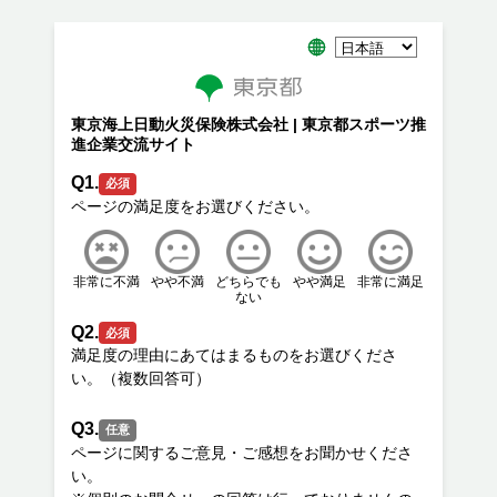
東京海上日動火災保険株式会社 | 東京都スポーツ推
進企業交流サイト
Q1.
必須
非常に不満
やや不満
どちらでも
やや満足
非常に満足
ない
Q2.
必須
満足度の理由にあてはまるものをお選びくださ
Q3.
任意
ページに関するご意見・ご感想をお聞かせくださ
い。