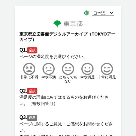
東京都立図書館デジタルアーカイブ（TOKYOアー
カイブ）
Q1.
必須
非常に不満
やや不満
どちらでも
やや満足
非常に満足
ない
Q2.
必須
満足度の理由にあてはまるものをお選びくださ
Q3.
任意
ページに関するご意見・ご感想をお聞かせくださ
い。