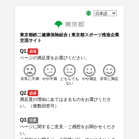
東京都鉄二健康保険組合 | 東京都スポーツ推進企業
交流サイト
Q1.
必須
非常に不満
やや不満
どちらでも
やや満足
非常に満足
ない
Q2.
必須
満足度の理由にあてはまるものをお選びくださ
Q3.
任意
ページに関するご意見・ご感想をお聞かせくださ
い。