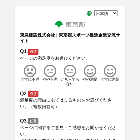
東急建設株式会社 | 東京都スポーツ推進企業交流サ
イト
Q1.
必須
非常に不満
やや不満
どちらでも
やや満足
非常に満足
ない
Q2.
必須
満足度の理由にあてはまるものをお選びくださ
Q3.
任意
ページに関するご意見・ご感想をお聞かせくださ
い。