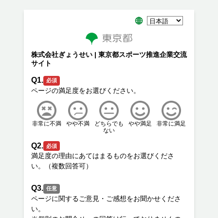
株式会社ぎょうせい | 東京都スポーツ推進企業交流
サイト
Q1.
必須
非常に不満
やや不満
どちらでも
やや満足
非常に満足
ない
Q2.
必須
満足度の理由にあてはまるものをお選びくださ
Q3.
任意
ページに関するご意見・ご感想をお聞かせくださ
い。