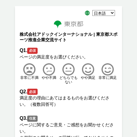
株式会社アドックインターナショナル | 東京都スポ
ーツ推進企業交流サイト
Q1.
必須
非常に不満
やや不満
どちらでも
やや満足
非常に満足
ない
Q2.
必須
満足度の理由にあてはまるものをお選びくださ
Q3.
任意
ページに関するご意見・ご感想をお聞かせくださ
い。