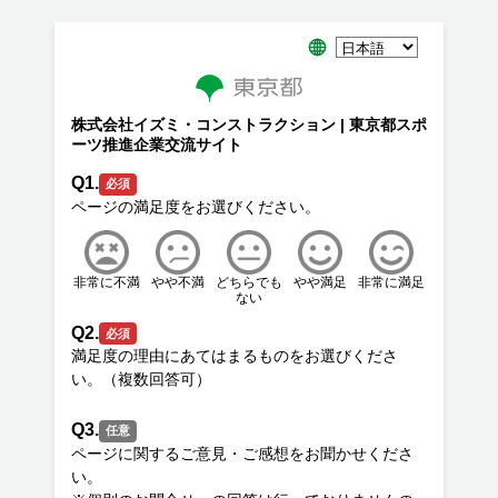
株式会社イズミ・コンストラクション | 東京都スポ
ーツ推進企業交流サイト
Q1.
必須
非常に不満
やや不満
どちらでも
やや満足
非常に満足
ない
Q2.
必須
満足度の理由にあてはまるものをお選びくださ
Q3.
任意
ページに関するご意見・ご感想をお聞かせくださ
い。