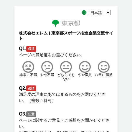
株式会社エレム | 東京都スポーツ推進企業交流サイ
ト
Q1.
必須
非常に不満
やや不満
どちらでも
やや満足
非常に満足
ない
Q2.
必須
満足度の理由にあてはまるものをお選びくださ
Q3.
任意
ページに関するご意見・ご感想をお聞かせくださ
い。