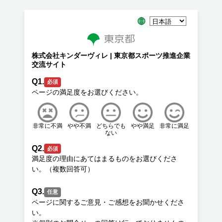
株式会社キンダーヴィレ | 東京都スポーツ推進企業
交流サイト
Q1.
必須
非常に不満
やや不満
どちらでも
やや満足
非常に満足
ない
Q2.
必須
満足度の理由にあてはまるものをお選びくださ
Q3.
任意
ページに関するご意見・ご感想をお聞かせくださ
い。