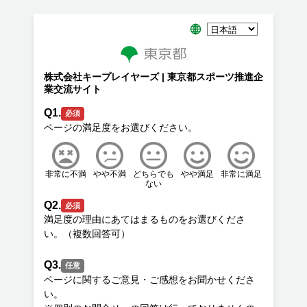
株式会社キープレイヤーズ | 東京都スポーツ推進企
業交流サイト
Q1.
必須
非常に不満
やや不満
どちらでも
やや満足
非常に満足
ない
Q2.
必須
満足度の理由にあてはまるものをお選びくださ
Q3.
任意
ページに関するご意見・ご感想をお聞かせくださ
い。