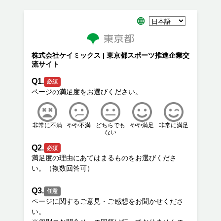
株式会社ケイミックス | 東京都スポーツ推進企業交
流サイト
Q1.
必須
非常に不満
やや不満
どちらでも
やや満足
非常に満足
ない
Q2.
必須
満足度の理由にあてはまるものをお選びくださ
Q3.
任意
ページに関するご意見・ご感想をお聞かせくださ
い。