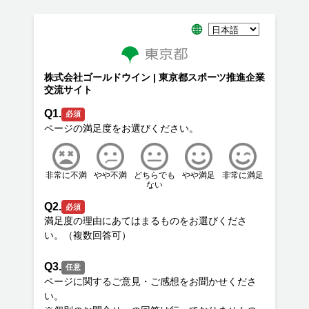
株式会社ゴールドウイン | 東京都スポーツ推進企業
交流サイト
Q1.
必須
非常に不満
やや不満
どちらでも
やや満足
非常に満足
ない
Q2.
必須
満足度の理由にあてはまるものをお選びくださ
Q3.
任意
ページに関するご意見・ご感想をお聞かせくださ
い。