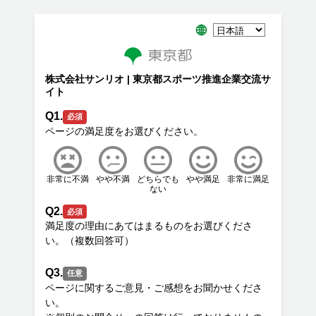
株式会社サンリオ | 東京都スポーツ推進企業交流サ
イト
Q1.
必須
非常に不満
やや不満
どちらでも
やや満足
非常に満足
ない
Q2.
必須
満足度の理由にあてはまるものをお選びくださ
Q3.
任意
ページに関するご意見・ご感想をお聞かせくださ
い。