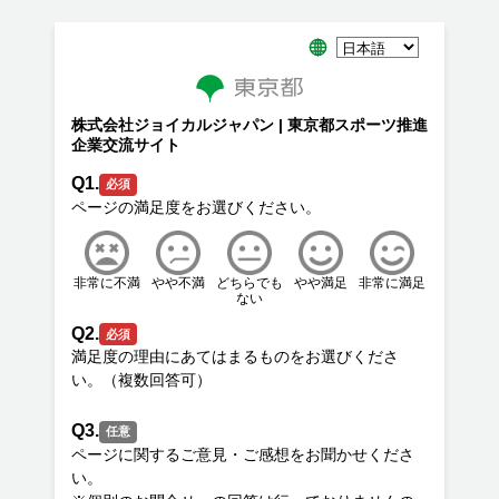
株式会社ジョイカルジャパン | 東京都スポーツ推進
企業交流サイト
Q1.
必須
非常に不満
やや不満
どちらでも
やや満足
非常に満足
ない
Q2.
必須
満足度の理由にあてはまるものをお選びくださ
Q3.
任意
ページに関するご意見・ご感想をお聞かせくださ
い。