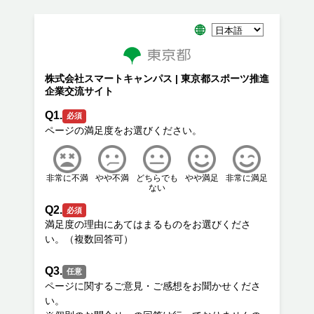
株式会社スマートキャンパス | 東京都スポーツ推進
企業交流サイト
Q1.
必須
非常に不満
やや不満
どちらでも
やや満足
非常に満足
ない
Q2.
必須
満足度の理由にあてはまるものをお選びくださ
Q3.
任意
ページに関するご意見・ご感想をお聞かせくださ
い。