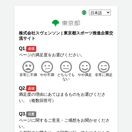
株式会社スヴェンソン | 東京都スポーツ推進企業交
流サイト
Q1.
必須
非常に不満
やや不満
どちらでも
やや満足
非常に満足
ない
Q2.
必須
満足度の理由にあてはまるものをお選びくださ
Q3.
任意
ページに関するご意見・ご感想をお聞かせくださ
い。