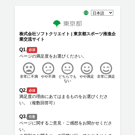
株式会社ソフトクリエイト | 東京都スポーツ推進企
業交流サイト
Q1.
必須
非常に不満
やや不満
どちらでも
やや満足
非常に満足
ない
Q2.
必須
満足度の理由にあてはまるものをお選びくださ
Q3.
任意
ページに関するご意見・ご感想をお聞かせくださ
い。