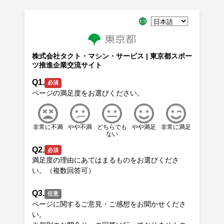
株式会社タクト・マシン・サービス | 東京都スポー
ツ推進企業交流サイト
Q1.
必須
非常に不満
やや不満
どちらでも
やや満足
非常に満足
ない
Q2.
必須
満足度の理由にあてはまるものをお選びくださ
Q3.
任意
ページに関するご意見・ご感想をお聞かせくださ
い。