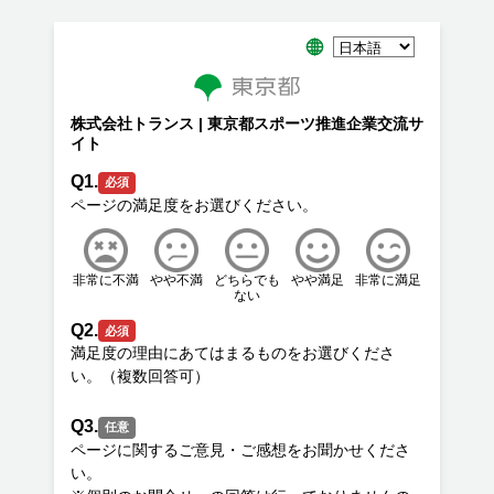
株式会社トランス | 東京都スポーツ推進企業交流サ
イト
Q1.
必須
非常に不満
やや不満
どちらでも
やや満足
非常に満足
ない
Q2.
必須
満足度の理由にあてはまるものをお選びくださ
Q3.
任意
ページに関するご意見・ご感想をお聞かせくださ
い。