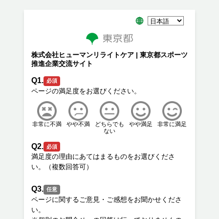
株式会社ヒューマンリライトケア | 東京都スポーツ
推進企業交流サイト
Q1.
必須
非常に不満
やや不満
どちらでも
やや満足
非常に満足
ない
Q2.
必須
満足度の理由にあてはまるものをお選びくださ
Q3.
任意
ページに関するご意見・ご感想をお聞かせくださ
い。