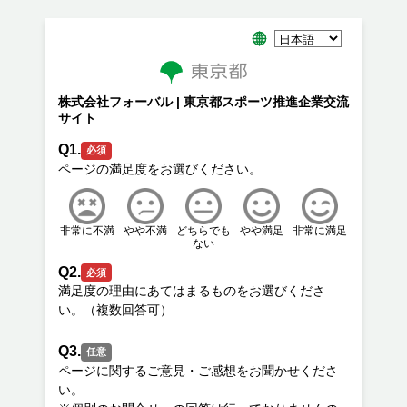
株式会社フォーバル | 東京都スポーツ推進企業交流
サイト
Q1.
必須
非常に不満
やや不満
どちらでも
やや満足
非常に満足
ない
Q2.
必須
満足度の理由にあてはまるものをお選びくださ
Q3.
任意
ページに関するご意見・ご感想をお聞かせくださ
い。